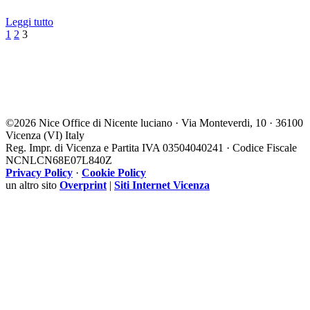
Leggi tutto
Precedente
1
2
3
©
2026 Nice Office di Nicente luciano · Via Monteverdi, 10 · 36100
Vicenza (VI) Italy
Reg. Impr. di Vicenza e Partita IVA 03504040241 · Codice Fiscale
NCNLCN68E07L840Z
Privacy Policy
·
Cookie Policy
un altro sito
Overprint
|
Siti Internet Vicenza