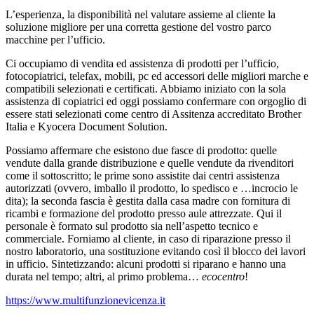
L’esperienza, la disponibilità nel valutare assieme al cliente la
soluzione migliore per una corretta gestione del vostro parco
macchine per l’ufficio.
Ci occupiamo di vendita ed assistenza di prodotti per l’ufficio,
fotocopiatrici, telefax, mobili, pc ed accessori delle migliori marche e
compatibili selezionati e certificati. Abbiamo iniziato con la sola
assistenza di copiatrici ed oggi possiamo confermare con orgoglio di
essere stati selezionati come centro di Assitenza accreditato Brother
Italia e Kyocera Document Solution.
Possiamo affermare che esistono due fasce di prodotto: quelle
vendute dalla grande distribuzione e quelle vendute da rivenditori
come il sottoscritto; le prime sono assistite dai centri assistenza
autorizzati (ovvero, imballo il prodotto, lo spedisco e …incrocio le
dita); la seconda fascia è gestita dalla casa madre con fornitura di
ricambi e formazione del prodotto presso aule attrezzate. Qui il
personale è formato sul prodotto sia nell’aspetto tecnico e
commerciale. Forniamo al cliente, in caso di riparazione presso il
nostro laboratorio, una sostituzione evitando così il blocco dei lavori
in ufficio. Sintetizzando: alcuni prodotti si riparano e hanno una
durata nel tempo; altri, al primo problema…
ecocentro
!
https://www.multifunzionevicenza.it