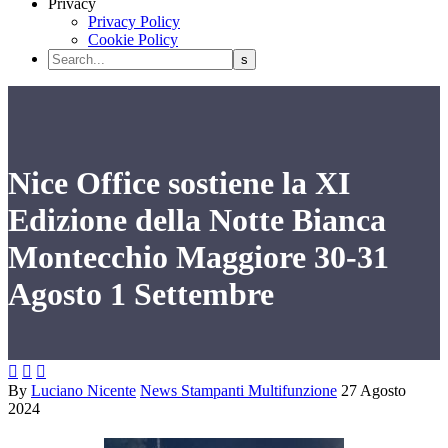
Privacy
Privacy Policy
Cookie Policy
Nice Office sostiene la XI
Edizione della Notte Bianca
Montecchio Maggiore 30-31
Agosto 1 Settembre



By
Luciano Nicente
News Stampanti Multifunzione
27 Agosto
2024