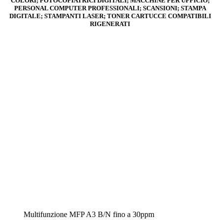
COLORI; FOTOCOPIATRICI DIGITALI; MACCHINE PER UFFICIO;
PERSONAL COMPUTER PROFESSIONALI; SCANSIONI; STAMPA
DIGITALE; STAMPANTI LASER; TONER CARTUCCE COMPATIBILI
RIGENERATI
Multifunzione MFP A3 B/N fino a 30ppm