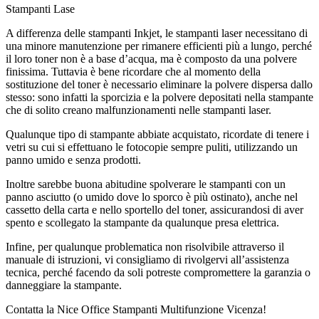
Stampanti Lase
A differenza delle stampanti Inkjet, le stampanti laser necessitano di
una minore manutenzione per rimanere efficienti più a lungo, perché
il loro toner non è a base d’acqua, ma è composto da una polvere
finissima. Tuttavia è bene ricordare che al momento della
sostituzione del toner è necessario eliminare la polvere dispersa dallo
stesso: sono infatti la sporcizia e la polvere depositati nella stampante
che di solito creano malfunzionamenti nelle stampanti laser.
Qualunque tipo di stampante abbiate acquistato, ricordate di tenere i
vetri su cui si effettuano le fotocopie sempre puliti, utilizzando un
panno umido e senza prodotti.
Inoltre sarebbe buona abitudine spolverare le stampanti con un
panno asciutto (o umido dove lo sporco è più ostinato), anche nel
cassetto della carta e nello sportello del toner, assicurandosi di aver
spento e scollegato la stampante da qualunque presa elettrica.
Infine, per qualunque problematica non risolvibile attraverso il
manuale di istruzioni, vi consigliamo di rivolgervi all’assistenza
tecnica, perché facendo da soli potreste compromettere la garanzia o
danneggiare la stampante.
Contatta la Nice Office Stampanti Multifunzione Vicenza!