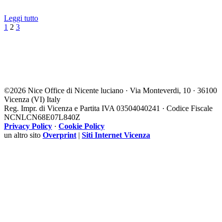
Leggi tutto
Precedente
Successivo
1
2
3
©
2026 Nice Office di Nicente luciano · Via Monteverdi, 10 · 36100
Vicenza (VI) Italy
Reg. Impr. di Vicenza e Partita IVA 03504040241 · Codice Fiscale
NCNLCN68E07L840Z
Privacy Policy
·
Cookie Policy
un altro sito
Overprint
|
Siti Internet Vicenza